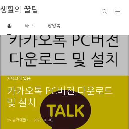
본문 바로가기
생활의 꿀팁
홈
태그
방명록
카테고리 없음
카카오톡 PC버전 다운로드
및 설치
by 슈가애플+
2023. 8. 30.