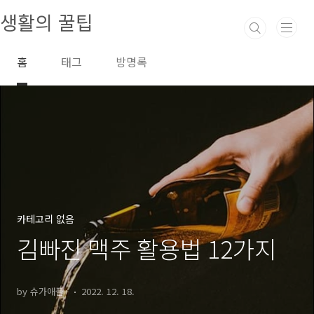
본문 바로가기
생활의 꿀팁
홈
태그
방명록
카테고리 없음
김빠진 맥주 활용법 12가지
by 슈가애플+
2022. 12. 18.