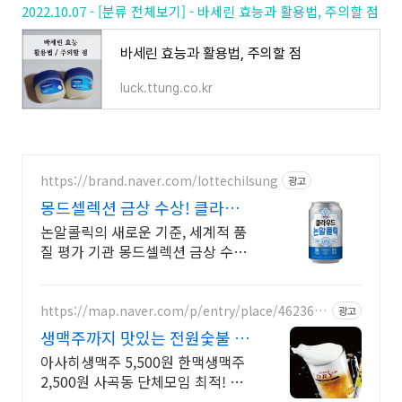
2022.10.07 - [분류 전체보기] - 바세린 효능과 활용법, 주의할 점
바세린 효능과 활용법, 주의할 점
luck.ttung.co.kr
https://brand.naver.com/lottechilsung
광고
몽드셀렉션 금상 수상! 클라우
드 논알콜릭
논알콜릭의 새로운 기준, 세계적 품
질 평가 기관 몽드셀렉션 금상 수상
으로 완성하다
https://map.naver.com/p/entry/place/4623645
광고
40
생맥주까지 맛있는 전원숯불 구
미사곡 모임,회식장소 추천
아사히생맥주 5,500원 한맥생맥주
2,500원 사곡동 단체모임 최적! 아
사히생맥주 단 5,500원, 한맥생맥주